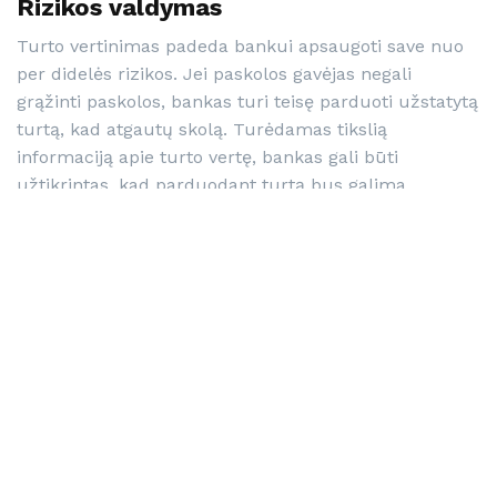
Rizikos v
aldymas
Turto vertinimas padeda bankui apsaugoti save nuo
per didelės rizikos. Jei paskolos gavėjas negali
grąžinti paskolos, bankas turi teisę parduoti užstatytą
turtą, kad atgautų skolą. Turėdamas tikslią
informaciją apie turto vertę, bankas gali būti
užtikrintas, kad parduodant turtą bus galima
padengti kliento skolą.
Skaidrumas ir o
bjektyvumas
Nepriklausomas turto vertinimas padeda užtikrinti
procesą, kuris yra skaidrus ir teisingas abiem šalims
– tiek bankui, tiek klientui. Tai reiškia, kad klientas
gali būti užtikrintas, kad bankas nepriklauso nuo
pervertintos ar nuvertintos turto vertės, o bankui tai
suteikia pasitikėjimo, kad jis priima sprendimą
remdamasis objektyvia informacija.