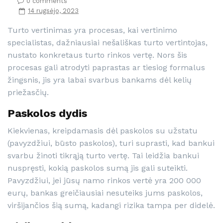
0 comments
14 rugsėjo, 2023
Turto vertinimas yra procesas, kai vertinimo
specialistas, dažniausiai nešališkas turto vertintojas,
nustato konkretaus turto rinkos vertę. Nors šis
procesas gali atrodyti paprastas ar tiesiog formalus
žingsnis, jis yra labai svarbus bankams dėl kelių
priežasčių.
Paskolos d
ydis
Kiekvienas, kreipdamasis dėl paskolos su užstatu
(pavyzdžiui, būsto paskolos), turi suprasti, kad bankui
svarbu žinoti tikrąją turto vertę. Tai leidžia bankui
nuspręsti, kokią paskolos sumą jis gali suteikti.
Pavyzdžiui, jei jūsų namo rinkos vertė yra 200 000
eurų, bankas greičiausiai nesuteiks jums paskolos,
viršijančios šią sumą, kadangi rizika tampa per didelė.