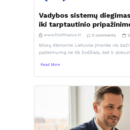
Vadybos sistemų diegimas
iki tarptautinio pripažinim
www.firstfinance.lt
0 comments
2
Mūsų dienomis Lietuvos įmonės vis dažni
patikimumą ne tik žodžiais, bet ir doku
Read More