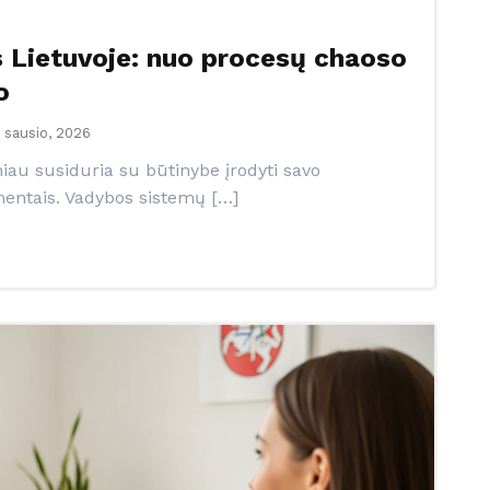
 Lietuvoje: nuo procesų chaoso
o
 sausio, 2026
au susiduria su būtinybe įrodyti savo
mentais. Vadybos sistemų […]