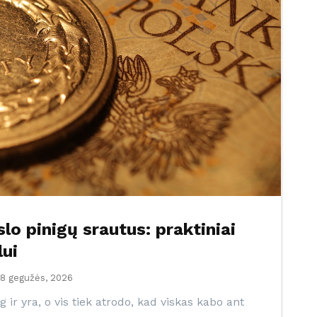
slo pinigų srautus: praktiniai
lui
8 gegužės, 2026
g ir yra, o vis tiek atrodo, kad viskas kabo ant