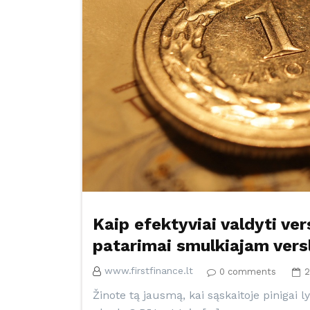
Kaip efektyviai valdyti ver
patarimai smulkiajam vers
www.firstfinance.lt
0 comments
2
Žinote tą jausmą, kai sąskaitoje pinigai ly