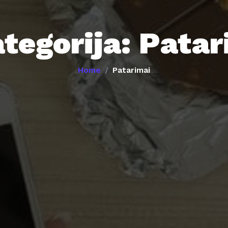
tegorija:
Patar
Home
Patarimai