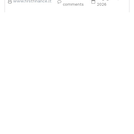
www.firstfinance.lt
comments
2026
Pigus vertimas – brangi pamoka Viena Lietuvos
įmonė prieš kelerius metus išleido reprezentacinį
katalogą vokiečių partneriams. Vertimas buvo
užsakytas internete, […]
Read More