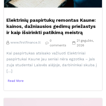
Elektrinių paspirtukų remontas Kaune:
kainos, dažniausios gedimų priežastys
ir kaip išsirinkti patikimą meistrą
0
21 gegužės,
www.firstfinance.lt
comments
2026
Kai paspirtukas atsisako važiuoti Elektriniai
paspirtukai Kaune jau seniai nėra egzotika – jais
zuja studentai Laisvės alėjoje, darbininkai skuba į
[…]
Read More