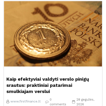
Kaip efektyviai valdyti verslo pinigų
srautus: praktiniai patarimai
smulkiajam verslui
0
28 gegužės,
www.firstfinance.lt
comments
2026