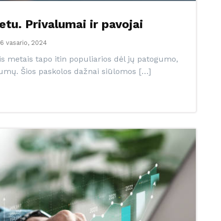
tu. Privalumai ir pavojai
6 vasario, 2024
is metais tapo itin populiarios dėl jų patogumo,
umų. Šios paskolos dažnai siūlomos […]