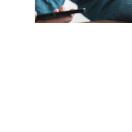
Investicijų rizikos ir kaip j
www.firstfinance.lt
0 comments
1
Investavimas yra viena iš pagrindinių strat
Tačiau su investavimu visada yra susijusi
Read More