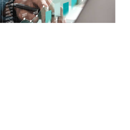
as valdyti
3 liepos, 2023
egijų, siekiant padidinti savo finansinį turtą.
 rizika. Suprasti, kaip […]