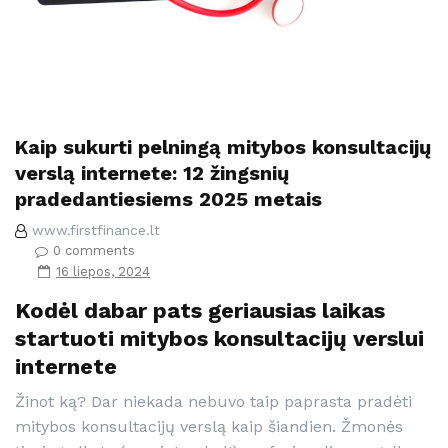
Kaip sukurti pelningą mitybos konsultacijų
verslą internete: 12 žingsnių
pradedantiesiems 2025 metais
www.firstfinance.lt
0 comments
16 liepos, 2024
Kodėl dabar pats geriausias laikas
startuoti mitybos konsultacijų verslui
internete
Žinot ką? Dar niekada nebuvo taip paprasta pradėti
mitybos konsultacijų verslą kaip šiandien. Žmonės