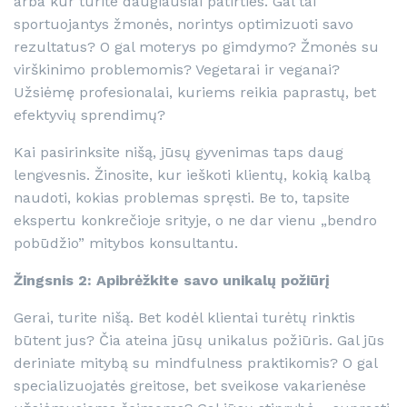
arba kur turite daugiausiai patirties. Gal tai
sportuojantys žmonės, norintys optimizuoti savo
rezultatus? O gal moterys po gimdymo? Žmonės su
virškinimo problemomis? Vegetarai ir veganai?
Užsiėmę profesionalai, kuriems reikia paprastų, bet
efektyvių sprendimų?
Kai pasirinksite nišą, jūsų gyvenimas taps daug
lengvesnis. Žinosite, kur ieškoti klientų, kokią kalbą
naudoti, kokias problemas spręsti. Be to, tapsite
ekspertu konkrečioje srityje, o ne dar vienu „bendro
pobūdžio” mitybos konsultantu.
Žingsnis 2: Apibrėžkite savo unikalų požiūrį
Gerai, turite nišą. Bet kodėl klientai turėtų rinktis
būtent jus? Čia ateina jūsų unikalus požiūris. Gal jūs
deriniate mitybą su mindfulness praktikomis? O gal
specializuojatės greitose, bet sveikose vakarienėse