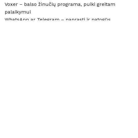
Voxer – balso žinučių programa, puiki greitam
palaikymui
WhatsApp ar Telegram – paprasti ir patogūs
Privati Facebook grupė programų dalyviams
Kliento portalas jūsų pasirinktoje platformoje
Svarbu nustatyti aiškias ribas – kada ir kaip klientai
gali jus pasiekti. Kitaip greitai perdegsit.
Žingsnis 7-9: Kainodara ir verslo
modelis, kuris veikia
Oi, kainodara. Tai vieta, kur daugelis pradedančiųjų
nusikaltingai nuvertina save. Klausykite atidžiai: jūsų
žinios, išsilavinimas ir patirtis turi vertę. Nemėginkite
konkuruoti kaina – konkuruokite verte.
Žingsnis 7: Nustatykite kainas, kurios atspindi jūsų
vertę