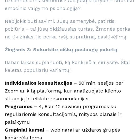
užsiėmusioms šeimoms? Gal jūsų stiprybė – suprasti
emocinio valgymo psichologiją?
Nebijokit būti savimi. Jūsų asmenybė, patirtis,
požiūris – tai jūsų didžiausias turtas. Žmonės perka
ne tik žinias, jie perka ryšį, supratimą, pasitikėjimą.
Žingsnis 3: Sukurkite aiškų paslaugų paketą
Dabar laikas suplanuoti, ką konkrečiai siūlysite. Štai
keletas populiarių variantų:
Individualios konsultacijos
– 60 min. sesijos per
Zoom ar kitą platformą, kur analizuojate kliento
situaciją ir teikiate rekomendacijas
Programos
– 4, 8 ar 12 savaičių programos su
reguliariomis konsultacijomis, mitybos planais ir
palaikymu
Grupiniai kursai
– webinarai ar uždaros grupės
konkrečia tema