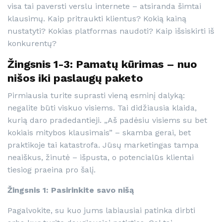
visa tai paversti verslu internete – atsiranda šimtai
klausimų. Kaip pritraukti klientus? Kokią kainą
nustatyti? Kokias platformas naudoti? Kaip išsiskirti iš
konkurentų?
Žingsnis 1-3: Pamatų kūrimas – nuo
nišos iki paslaugų paketo
Pirmiausia turite suprasti vieną esminį dalyką:
negalite būti viskuo visiems. Tai didžiausia klaida,
kurią daro pradedantieji. „Aš padėsiu visiems su bet
kokiais mitybos klausimais” – skamba gerai, bet
praktikoje tai katastrofa. Jūsų marketingas tampa
neaiškus, žinutė – išpusta, o potencialūs klientai
tiesiog praeina pro šalį.
Žingsnis 1: Pasirinkite savo nišą
Pagalvokite, su kuo jums labiausiai patinka dirbti