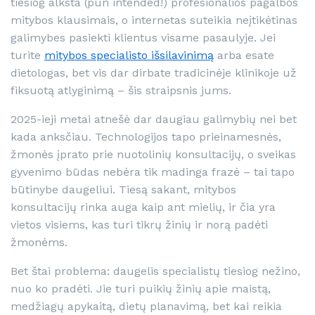
tiesiog alksta (pun intended!) profesionalios pagalbos
mitybos klausimais, o internetas suteikia neįtikėtinas
galimybes pasiekti klientus visame pasaulyje. Jei
turite
mitybos specialisto išsilavinimą
arba esate
dietologas, bet vis dar dirbate tradicinėje klinikoje už
fiksuotą atlyginimą – šis straipsnis jums.
2025-ieji metai atnešė dar daugiau galimybių nei bet
kada anksčiau. Technologijos tapo prieinamesnės,
žmonės įprato prie nuotolinių konsultacijų, o sveikas
gyvenimo būdas nebėra tik madinga frazė – tai tapo
būtinybe daugeliui. Tiesą sakant, mitybos
konsultacijų rinka auga kaip ant mielių, ir čia yra
vietos visiems, kas turi tikrų žinių ir norą padėti
žmonėms.
Bet štai problema: daugelis specialistų tiesiog nežino,
nuo ko pradėti. Jie turi puikių žinių apie maistą,
medžiagų apykaitą, dietų planavimą, bet kai reikia