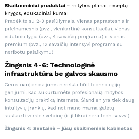
Skaitmeniniai produktai
– mitybos planai, receptų
knygos, edukaciniai kursai
Pradėkite su 2-3 pasiūlymais. Vienas paprastesnis ir
prieinamesnis (pvz., vienkartinė konsultacija), vienas
vidutinio lygio (pvz., 4 savaičių programa) ir vienas
premium (pvz., 12 savaičių intensyvi programa su
neribotu palaikymu).
Žingsnis 4-6: Technologinė
infrastruktūra be galvos skausmo
Geros naujienos: jums nereikia būti technologijų
genijumi, kad sukurtumėte profesionalią mitybos
konsultacijų praktiką internete. Šiandien yra tiek daug
intuityvių įrankių, kad net mano mama galėtų
susikurti verslo svetainę (ir ji tikrai nėra tech-savvy!).
Žingsnis 4: Svetainė – jūsų skaitmeninis kabinetas