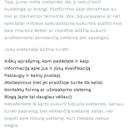
Taip, jums reikia svetainės. Ne, ji neturi būti
sudėtinga ar brangi. Platformos kaip WordPress su
Divi ar Elementor temomis, Wix, Squarespace ar net
specialiai mitybos specialistams sukurtos platformos
kaip Practice Better ar Healthie leidžia sukurti
profesionaliai atrodančią svetainę per savaitgalį.
Jūsų svetainėje būtina turėti:
Aiškų aprašymą, kam padėdate ir kaip
Informaciją apie jus ir jūsų kvalifikaciją
Paslaugų ir kainų puslapį
Atsiliepimus (net jei pradžioje turite tik kelis)
Kontaktų formą ar užsisakymo sistemą
Blogą (apie tai daugiau vėliau!)
Nesistenkite iš karto sukurti tobulos svetainės. Geriau
turėti paprastą, bet veikiančią svetainę dabar, nei
svajoti apie tobulą svetainę, kuri niekada nebus
baigta.