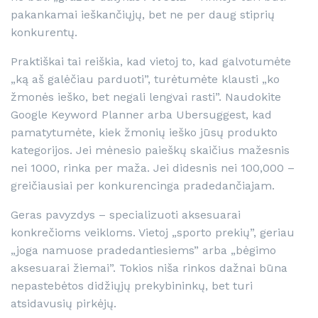
pakankamai ieškančiųjų, bet ne per daug stiprių
konkurentų.
Praktiškai tai reiškia, kad vietoj to, kad galvotumėte
„ką aš galėčiau parduoti”, turėtumėte klausti „ko
žmonės ieško, bet negali lengvai rasti”. Naudokite
Google Keyword Planner arba Ubersuggest, kad
pamatytumėte, kiek žmonių ieško jūsų produkto
kategorijos. Jei mėnesio paieškų skaičius mažesnis
nei 1000, rinka per maža. Jei didesnis nei 100,000 –
greičiausiai per konkurencinga pradedančiajam.
Geras pavyzdys – specializuoti aksesuarai
konkrečioms veikloms. Vietoj „sporto prekių”, geriau
„joga namuose pradedantiesiems” arba „bėgimo
aksesuarai žiemai”. Tokios niša rinkos dažnai būna
nepastebėtos didžiųjų prekybininkų, bet turi
atsidavusių pirkėjų.