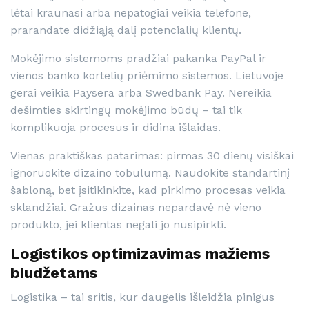
lėtai kraunasi arba nepatogiai veikia telefone,
prarandate didžiąją dalį potencialių klientų.
Mokėjimo sistemoms pradžiai pakanka PayPal ir
vienos banko kortelių priėmimo sistemos. Lietuvoje
gerai veikia Paysera arba Swedbank Pay. Nereikia
dešimties skirtingų mokėjimo būdų – tai tik
komplikuoja procesus ir didina išlaidas.
Vienas praktiškas patarimas: pirmas 30 dienų visiškai
ignoruokite dizaino tobulumą. Naudokite standartinį
šabloną, bet įsitikinkite, kad pirkimo procesas veikia
sklandžiai. Gražus dizainas nepardavė nė vieno
produkto, jei klientas negali jo nusipirkti.
Logistikos optimizavimas mažiems
biudžetams
Logistika – tai sritis, kur daugelis išleidžia pinigus