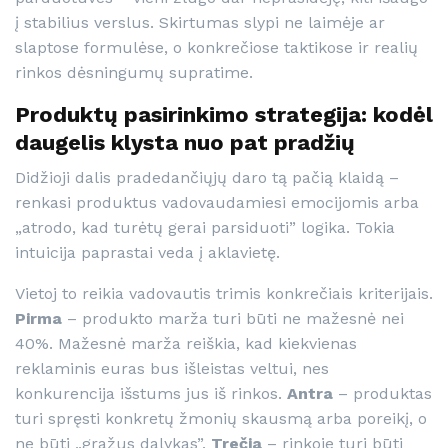
į stabilius verslus. Skirtumas slypi ne laimėje ar
slaptose formulėse, o konkrečiose taktikose ir realių
rinkos dėsningumų supratime.
Produktų pasirinkimo strategija: kodėl
daugelis klysta nuo pat pradžių
Didžioji dalis pradedančiųjų daro tą pačią klaidą –
renkasi produktus vadovaudamiesi emocijomis arba
„atrodo, kad turėtų gerai parsiduoti” logika. Tokia
intuicija paprastai veda į aklavietę.
Vietoj to reikia vadovautis trimis konkrečiais kriterijais.
Pirma
– produkto marža turi būti ne mažesnė nei
40%. Mažesnė marža reiškia, kad kiekvienas
reklaminis euras bus išleistas veltui, nes
konkurencija išstums jus iš rinkos.
Antra
– produktas
turi spręsti konkretų žmonių skausmą arba poreikį, o
ne būti „gražus dalykas”.
Trečia
– rinkoje turi būti