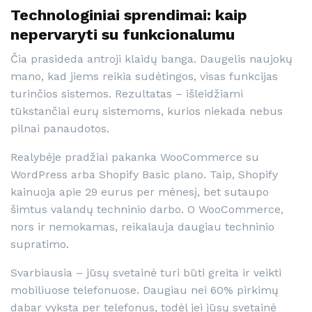
Technologiniai sprendimai: kaip
nepervaryti su funkcionalumu
Čia prasideda antroji klaidų banga. Daugelis naujokų
mano, kad jiems reikia sudėtingos, visas funkcijas
turinčios sistemos. Rezultatas – išleidžiami
tūkstančiai eurų sistemoms, kurios niekada nebus
pilnai panaudotos.
Realybėje pradžiai pakanka WooCommerce su
WordPress arba Shopify Basic plano. Taip, Shopify
kainuoja apie 29 eurus per mėnesį, bet sutaupo
šimtus valandų techninio darbo. O WooCommerce,
nors ir nemokamas, reikalauja daugiau techninio
supratimo.
Svarbiausia – jūsų svetainė turi būti greita ir veikti
mobiliuose telefonuose. Daugiau nei 60% pirkimų
dabar vyksta per telefonus, todėl jei jūsų svetainė