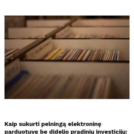
Kaip sukurti pelningą elektroninę
parduotuvę be didelio pradinių investicijų: