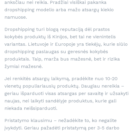
anksčiau nei reikia. Pradžiai visiškai pakanka
dropshipping modelio arba mažo atsargų kiekio
namuose.
Dropshipping turi blogą reputaciją dėl prastos
kokybės produktų iš Kinijos, bet tai ne vienintelis
variantas. Lietuvoje ir Europoje yra tiekėjų, kurie siūlo
dropshipping paslaugas su geresnės kokybės
produktais. Taip, marža bus mažesnė, bet ir rizika
žymiai mažesnė.
Jei renkitės atsargų laikymą, pradėkite nuo 10-20
vienetų populiariausių produktų. Daugiau nereikia –
geriau išparduoti visas atsargas per savaitę ir užsakyti
naujas, nei laikyti sandėlyje produktus, kurie gali
niekada neišsiparduoti.
Pristatymo klausimu – nežadėkite to, ko negalite
įvykdyti. Geriau pažadėti pristatymą per 3-5 darbo