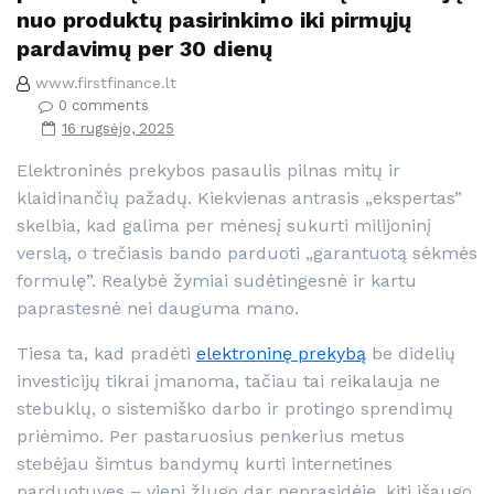
nuo produktų pasirinkimo iki pirmųjų
pardavimų per 30 dienų
www.firstfinance.lt
0 comments
16 rugsėjo, 2025
Elektroninės prekybos pasaulis pilnas mitų ir
klaidinančių pažadų. Kiekvienas antrasis „ekspertas”
skelbia, kad galima per mėnesį sukurti milijoninį
verslą, o trečiasis bando parduoti „garantuotą sėkmės
formulę”. Realybė žymiai sudėtingesnė ir kartu
paprastesnė nei dauguma mano.
Tiesa ta, kad pradėti
elektroninę prekybą
be didelių
investicijų tikrai įmanoma, tačiau tai reikalauja ne
stebuklų, o sistemiško darbo ir protingo sprendimų
priėmimo. Per pastaruosius penkerius metus
stebėjau šimtus bandymų kurti internetines
parduotuves – vieni žlugo dar neprasidėję, kiti išaugo