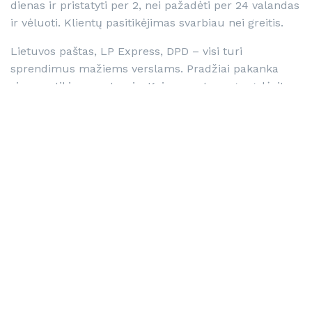
dienas ir pristatyti per 2, nei pažadėti per 24 valandas
ir vėluoti. Klientų pasitikėjimas svarbiau nei greitis.
Lietuvos paštas, LP Express, DPD – visi turi
sprendimus mažiems verslams. Pradžiai pakanka
vieno patikimo partnerio. Kai apyvarta augs, galėsite
diversifikuoti pristatymo būdus.
Atsargų valdymo realybė
Daugelis pradedančiųjų daro klaidą – perka per daug
atsargų arba per mažai. Aukso taisyklė: pirmus 2-3
mėnesius pirkite tik tiek, kiek tikitės parduoti per 2
savaites. Taip, vieneto kaina bus didesnė, bet rizika
nepalyginamai mažesnė.
Stebėkite, kurie produktai parsiduoda greičiausiai, ir
didinkite jų atsargas palaipsniui. Produktai, kurie
nejuda 30 dienų, turėtų būti parduodami su nuolaida
arba visiškai pašalinami iš asortimento.