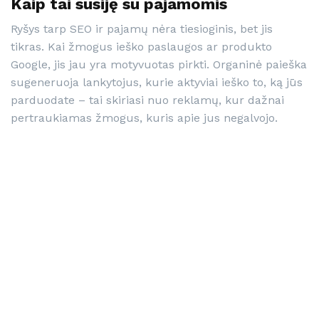
Kaip tai susiję su pajamomis
Ryšys tarp SEO ir pajamų nėra tiesioginis, bet jis
tikras. Kai žmogus ieško paslaugos ar produkto
Google, jis jau yra motyvuotas pirkti. Organinė paieška
sugeneruoja lankytojus, kurie aktyviai ieško to, ką jūs
parduodate – tai skiriasi nuo reklamų, kur dažnai
pertraukiamas žmogus, kuris apie jus negalvojo.
Ilgalaikėje perspektyvoje gerai optimizuota svetainė
gali tapti nuolatiniu klientų šaltiniu be papildomų
reklamos išlaidų kiekvienam paspaudimui. Tačiau tas
„ilgalaikis” žodis čia labai svarbus – SEO rezultatai
paprastai matomi po 3–6 mėnesių, kartais vėliau.
Ką verta patikrinti renkantis paslaugų
teikėją
Rinka pilna agentūrų ir specialistų, kurių pažadai
skamba panašiai. Keletas dalykų, į kuriuos verta