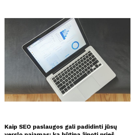
Kaip SEO paslaugos gali padidinti jūsų
verslo pajamas: ką būtina žinoti prieš