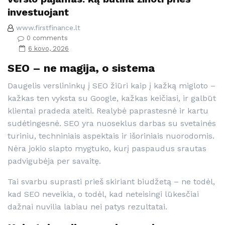
investuojant
www.firstfinance.lt
0 comments
6 kovo, 2026
SEO – ne magija, o sistema
Daugelis verslininkų į SEO žiūri kaip į kažką migloto –
kažkas ten vyksta su Google, kažkas keičiasi, ir galbūt
klientai pradeda ateiti. Realybė paprastesnė ir kartu
sudėtingesnė. SEO yra nuoseklus darbas su svetainės
turiniu, techniniais aspektais ir išoriniais nuorodomis.
Nėra jokio slapto mygtuko, kurį paspaudus srautas
padvigubėja per savaitę.
Tai svarbu suprasti prieš skiriant biudžetą – ne todėl,
kad SEO neveikia, o todėl, kad neteisingi lūkesčiai
dažnai nuvilia labiau nei patys rezultatai.